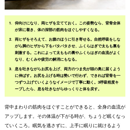
仰向けになり、両ヒザを立てておく。この姿勢なら、背骨全体
が床に着き、体の深部の筋肉をほぐしやすくなる。
両ヒザをそろえて、お腹のほうに引き寄せる。自然呼吸をしな
がら脚のヒザから下をバタバタさせ、ふくらはぎで太もも裏を
刺激する。これによって太ももの裏やふくらはぎの血流がよく
なり、むくみや疲労の解消にもなる。
息を吐きながらお尻を上げ、両方のつま先が頭の奥に届くよう
に伸ばす。お尻を上げる時は勢いで行わず、できれば背骨を一
つずつ上げていくようなイメージで丁寧に動く。3呼吸程度キ
ープしたら、息を吐きながらゆっくりと体を戻す。
背中まわりの筋肉をほぐすことができると、全身の血流が
アップします。その体温が下がる時が、ちょうど眠くなっ
ていくころ。眠気を逃さずに、上手に眠りに就けるよう