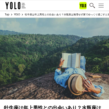
Top
YOLO
牡牛座は年上男性との出会いあり？水瓶座は無理せず家でゆっくり過ごすと吉。【
牡牛座は年上男性との出会いあり？水瓶座は