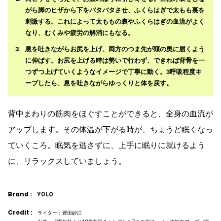
がら脚のヒザから下をバタバタさせ、ふくらはぎで太もも裏を
刺激する。これによって太ももの裏やふくらはぎの血流がよく
なり、むくみや疲労の解消にもなる。
息を吐きながらお尻を上げ、両方のつま先が頭の奥に届くよう
に伸ばす。お尻を上げる時は勢いで行わず、できれば背骨を一
つずつ上げていくようなイメージで丁寧に動く。3呼吸程度キ
ープしたら、息を吐きながらゆっくりと体を戻す。
背中まわりの筋肉をほぐすことができると、全身の血流が
アップします。その体温が下がる時が、ちょうど眠くなっ
ていくころ。眠気を逃さずに、上手に眠りに就けるよう
に、リラックスしていましょう。
Brand :
YOLO
Credit :
ライター：豊田紗江