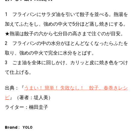
1 フライパンにサラダ油を引いて餃子を並べる。熱湯を
加えてふたをし、強めの中火で5分ほど蒸し焼きにする。
★熱湯は餃子の六から七分目の高さまで注ぐのが目安。
2 フライパンの中の水分がほとんどなくなったらふたを
取り、強めの中火で完全に水分をとばす。
3 ごま油を全体に回しかけ、カリッと皮に焼き色をつけ
て仕上げる。
出典：『
うまい！ 簡単！ 失敗なし！ 餃子、春巻きレシ
ピ
』（著者：堤人美）
ライター：楠田圭子
Brand :
YOLO