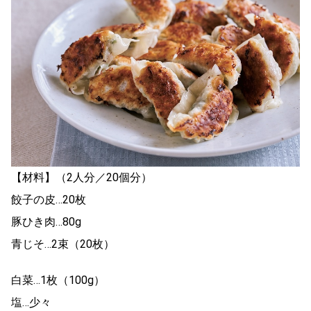
【材料】（2人分／20個分）
餃子の皮…20枚
豚ひき肉…80g
青じそ…2束（20枚）
白菜…1枚（100g）
塩…少々