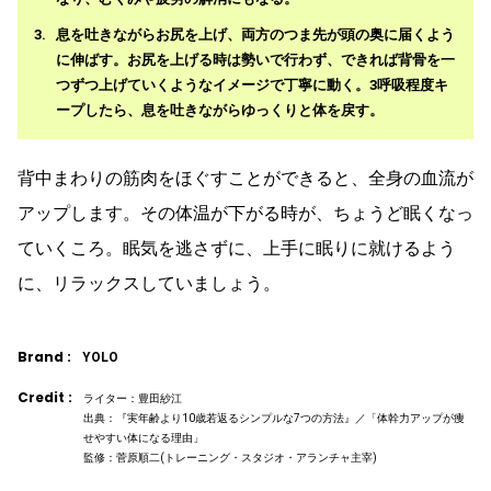
息を吐きながらお尻を上げ、両方のつま先が頭の奥に届くよう
に伸ばす。お尻を上げる時は勢いで行わず、できれば背骨を一
つずつ上げていくようなイメージで丁寧に動く。3呼吸程度キ
ープしたら、息を吐きながらゆっくりと体を戻す。
背中まわりの筋肉をほぐすことができると、全身の血流が
アップします。その体温が下がる時が、ちょうど眠くなっ
ていくころ。眠気を逃さずに、上手に眠りに就けるよう
に、リラックスしていましょう。
Brand :
YOLO
Credit :
ライター：豊田紗江
出典：『実年齢より10歳若返るシンプルな7つの方法』／「体幹力アップが痩
せやすい体になる理由」
監修：菅原順二(トレーニング・スタジオ・アランチャ主宰)