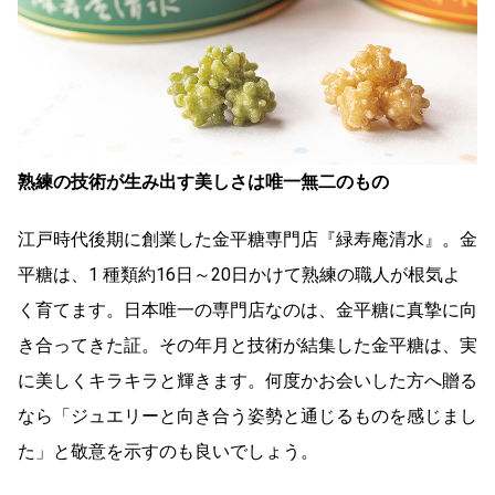
熟練の技術が生み出す美しさは唯一無二のもの
江戸時代後期に創業した金平糖専門店『緑寿庵清水』。金
平糖は、1 種類約16日～20日かけて熟練の職人が根気よ
く育てます。日本唯一の専門店なのは、金平糖に真摯に向
き合ってきた証。その年月と技術が結集した金平糖は、実
に美しくキラキラと輝きます。何度かお会いした方へ贈る
なら「ジュエリーと向き合う姿勢と通じるものを感じまし
た」と敬意を示すのも良いでしょう。