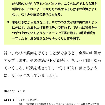
がら脚のヒザから下をバタバタさせ、ふくらはぎで太もも裏を
刺激する。これによって太ももの裏やふくらはぎの血流がよく
なり、むくみや疲労の解消にもなる。
息を吐きながらお尻を上げ、両方のつま先が頭の奥に届くよう
に伸ばす。お尻を上げる時は勢いで行わず、できれば背骨を一
つずつ上げていくようなイメージで丁寧に動く。3呼吸程度キ
ープしたら、息を吐きながらゆっくりと体を戻す。
背中まわりの筋肉をほぐすことができると、全身の血流が
アップします。その体温が下がる時が、ちょうど眠くなっ
ていくころ。眠気を逃さずに、上手に眠りに就けるよう
に、リラックスしていましょう。
Brand :
YOLO
Credit :
ライター：豊田紗江
出典：『実年齢より10歳若返るシンプルな7つの方法』／「体幹力アップが痩