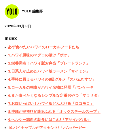
YOLO 編集部
2020年03月13日
Index
必ず食べたいハワイのローカルフードたち
1.ハワイ風味のマグロの漬け「ポケ」
2.栄養満点！ハワイ版お弁当「プレートランチ」
3.日系人が広めたハワイ版ラーメン「サイミン」
4.手軽に買えるハワイのB級グルメ「スパムむすび」
5.ローカルの朝食がハワイ名物に発展「パンケーキ」
6.また食べたくなるシンプルな定番おやつ「マラサダ」
7.お腹いっぱい！ハワイ版どんぶり飯「ロコモコ」
8.沖縄が発祥!?旨味あふれる「オックステールスープ」
9.ヘルシー志向の朝食にはこれ!「アサイボウル」
10.パイナップルがアクセント!「ハンバーガー」