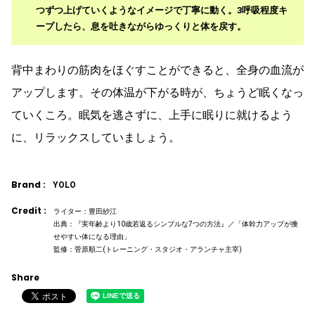
つずつ上げていくようなイメージで丁寧に動く。3呼吸程度キ
ープしたら、息を吐きながらゆっくりと体を戻す。
背中まわりの筋肉をほぐすことができると、全身の血流が
アップします。その体温が下がる時が、ちょうど眠くなっ
ていくころ。眠気を逃さずに、上手に眠りに就けるよう
に、リラックスしていましょう。
Brand :
YOLO
Credit :
ライター：豊田紗江
出典：『実年齢より10歳若返るシンプルな7つの方法』／「体幹力アップが痩
せやすい体になる理由」
監修：菅原順二(トレーニング・スタジオ・アランチャ主宰)
Share