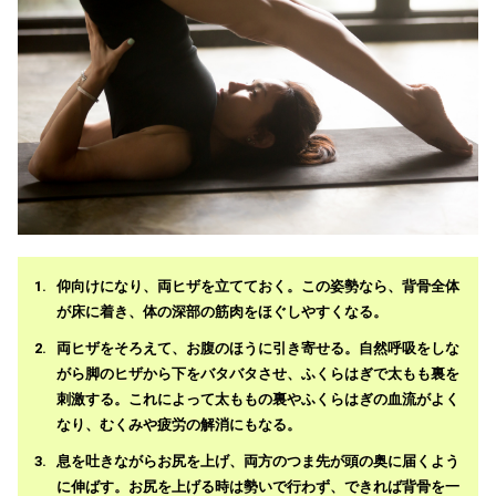
仰向けになり、両ヒザを立てておく。この姿勢なら、背骨全体
が床に着き、体の深部の筋肉をほぐしやすくなる。
両ヒザをそろえて、お腹のほうに引き寄せる。自然呼吸をしな
がら脚のヒザから下をバタバタさせ、ふくらはぎで太もも裏を
刺激する。これによって太ももの裏やふくらはぎの血流がよく
なり、むくみや疲労の解消にもなる。
息を吐きながらお尻を上げ、両方のつま先が頭の奥に届くよう
に伸ばす。お尻を上げる時は勢いで行わず、できれば背骨を一