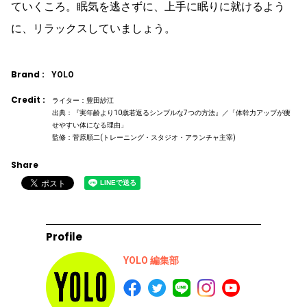
ていくころ。眠気を逃さずに、上手に眠りに就けるよう
に、リラックスしていましょう。
Brand :
YOLO
Credit :
ライター：豊田紗江
出典：『実年齢より10歳若返るシンプルな7つの方法』／「体幹力アップが痩
せやすい体になる理由」
監修：菅原順二(トレーニング・スタジオ・アランチャ主宰)
Share
Profile
YOLO 編集部