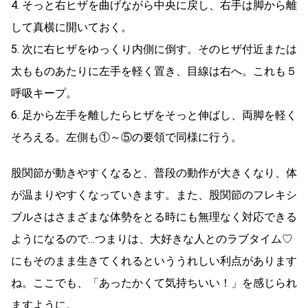
4. そっと右ヒザを曲げながら中央に戻し、右手は脚から離
して真横に開いておく。
5. 次に右ヒザをゆっくり内側に倒す。そのヒザ付近または
太もものあたりに左手を軽く置き、目線は右へ。これも５
呼吸キープ。
6. 足から左手を離したらヒザをそっと伸ばし、両脚を軽く
そろえる。左側も①～⑤の要領で同様に行う。
股関節が動きやすくなると、普段の動作が大きくなり、体
が温まりやすくなっていきます。また、股関節のフレキシ
ブルさはさまざまな体勢をとる時にも無理なく対応できる
ようになるので…つまりは、大好きな人とのラブタイム♡
にもそのまま生きてくれるといううれしい利点があります
ね。ここでも、「あったかくて気持ちいい！」を感じられ
ますように。