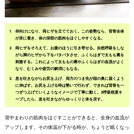
仰向けになり、両ヒザを立てておく。この姿勢なら、背骨全体
が床に着き、体の深部の筋肉をほぐしやすくなる。
両ヒザをそろえて、お腹のほうに引き寄せる。自然呼吸をしな
がら脚のヒザから下をバタバタさせ、ふくらはぎで太もも裏を
刺激する。これによって太ももの裏やふくらはぎの血流がよく
なり、むくみや疲労の解消にもなる。
息を吐きながらお尻を上げ、両方のつま先が頭の奥に届くよう
に伸ばす。お尻を上げる時は勢いで行わず、できれば背骨を一
つずつ上げていくようなイメージで丁寧に動く。3呼吸程度キ
ープしたら、息を吐きながらゆっくりと体を戻す。
背中まわりの筋肉をほぐすことができると、全身の血流が
アップします。その体温が下がる時が、ちょうど眠くなっ