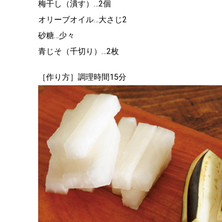
梅干し（潰す）…2個
オリーブオイル…大さじ2
砂糖…少々
青じそ（千切り）…2枚
［作り方］調理時間15分