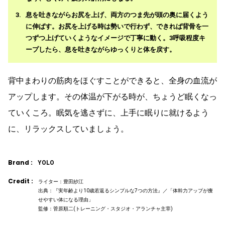
息を吐きながらお尻を上げ、両方のつま先が頭の奥に届くよう
に伸ばす。お尻を上げる時は勢いで行わず、できれば背骨を一
つずつ上げていくようなイメージで丁寧に動く。3呼吸程度キ
ープしたら、息を吐きながらゆっくりと体を戻す。
背中まわりの筋肉をほぐすことができると、全身の血流が
アップします。その体温が下がる時が、ちょうど眠くなっ
ていくころ。眠気を逃さずに、上手に眠りに就けるよう
に、リラックスしていましょう。
Brand :
YOLO
Credit :
ライター：豊田紗江
出典：『実年齢より10歳若返るシンプルな7つの方法』／「体幹力アップが痩
せやすい体になる理由」
監修：菅原順二(トレーニング・スタジオ・アランチャ主宰)