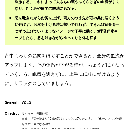
刺激する。これによって太ももの裏やふくらはぎの血流がよく
なり、むくみや疲労の解消にもなる。
息を吐きながらお尻を上げ、両方のつま先が頭の奥に届くよう
に伸ばす。お尻を上げる時は勢いで行わず、できれば背骨を一
つずつ上げていくようなイメージで丁寧に動く。3呼吸程度キ
ープしたら、息を吐きながらゆっくりと体を戻す。
背中まわりの筋肉をほぐすことができると、全身の血流が
アップします。その体温が下がる時が、ちょうど眠くなっ
ていくころ。眠気を逃さずに、上手に眠りに就けるよう
に、リラックスしていましょう。
Brand :
YOLO
Credit :
ライター：豊田紗江
出典：『実年齢より10歳若返るシンプルな7つの方法』／「体幹力アップが痩
せやすい体になる理由」