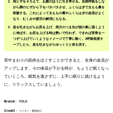
両ヒザをそろえて、お腹のほうに引き寄せる。自然呼吸をしな
がら脚のヒザから下をバタバタさせ、ふくらはぎで太もも裏を
刺激する。これによって太ももの裏やふくらはぎの血流がよく
なり、むくみや疲労の解消にもなる。
息を吐きながらお尻を上げ、両方のつま先が頭の奥に届くよう
に伸ばす。お尻を上げる時は勢いで行わず、できれば背骨を一
つずつ上げていくようなイメージで丁寧に動く。3呼吸程度キ
ープしたら、息を吐きながらゆっくりと体を戻す。
背中まわりの筋肉をほぐすことができると、全身の血流が
アップします。その体温が下がる時が、ちょうど眠くなっ
ていくころ。眠気を逃さずに、上手に眠りに就けるよう
に、リラックスしていましょう。
Brand :
YOLO
Credit :
ライター：豊田紗江