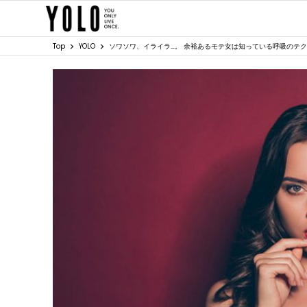
Top
YOLO
ソワソワ、イライラ…。 余裕あるモテ女は知っている呼吸のテ