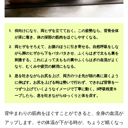
仰向けになり、両ヒザを立てておく。この姿勢なら、背骨全体
が床に着き、体の深部の筋肉をほぐしやすくなる。
両ヒザをそろえて、お腹のほうに引き寄せる。自然呼吸をしな
がら脚のヒザから下をバタバタさせ、ふくらはぎで太もも裏を
刺激する。これによって太ももの裏やふくらはぎの血流がよく
なり、むくみや疲労の解消にもなる。
息を吐きながらお尻を上げ、両方のつま先が頭の奥に届くよう
に伸ばす。お尻を上げる時は勢いで行わず、できれば背骨を一
つずつ上げていくようなイメージで丁寧に動く。3呼吸程度キ
ープしたら、息を吐きながらゆっくりと体を戻す。
背中まわりの筋肉をほぐすことができると、全身の血流が
アップします。その体温が下がる時が、ちょうど眠くなっ