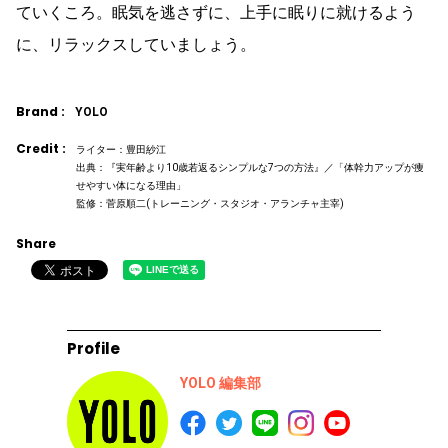
ていくころ。眠気を逃さずに、上手に眠りに就けるよう
に、リラックスしていましょう。
Brand :
YOLO
Credit :
ライター：豊田紗江
出典：『実年齢より10歳若返るシンプルな7つの方法』／「体幹力アップが痩
せやすい体になる理由」
監修：菅原順二(トレーニング・スタジオ・アランチャ主宰)
Share
Profile
YOLO 編集部