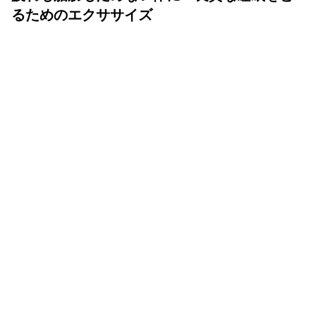
るためのエクササイズ
YOLO 編集部
2026年07月01日
眠りは人生の中でも重要な時間
体も心も健康で気持ちよく生きるために、いい睡眠は重要
です。眠りが浅かったり、短かすぎたり長すぎたりと、体
が満足しない状態が続くと、結果的に疲れが抜けず、脂肪
をためる体質になってしまいます。
睡眠は自律神経のスイッチが入れ替わり、昼間の交感神経