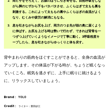
両ヒザをそろえて、お腹のほうに引き寄せる。自然呼吸をしな
がら脚のヒザから下をバタバタさせ、ふくらはぎで太もも裏を
刺激する。これによって太ももの裏やふくらはぎの血流がよく
なり、むくみや疲労の解消にもなる。
息を吐きながらお尻を上げ、両方のつま先が頭の奥に届くよう
に伸ばす。お尻を上げる時は勢いで行わず、できれば背骨を一
つずつ上げていくようなイメージで丁寧に動く。3呼吸程度キ
ープしたら、息を吐きながらゆっくりと体を戻す。
背中まわりの筋肉をほぐすことができると、全身の血流が
アップします。その体温が下がる時が、ちょうど眠くなっ
ていくころ。眠気を逃さずに、上手に眠りに就けるよう
に、リラックスしていましょう。
Brand :
YOLO
Credit :
ライター：豊田紗江