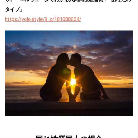
タイプ」
https://yolo.style/li_or181008004/