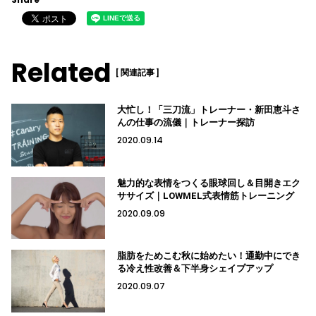
Related
[ 関連記事 ]
大忙し！「三刀流」トレーナー・新田恵斗さ
んの仕事の流儀｜トレーナー探訪
2020.09.14
魅力的な表情をつくる眼球回し＆目開きエク
ササイズ｜LOWMEL式表情筋トレーニング
2020.09.09
脂肪をためこむ秋に始めたい！通勤中にでき
る冷え性改善＆下半身シェイプアップ
2020.09.07