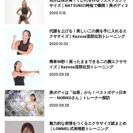
気分は焼き鳥？くびれを作るウエストエクサ
サイズ｜NATSUKIの時短で燃焼！美ボディ２
2020.11.13
代謝を上げる！美しい二の腕を手に入れるエ
クササイズ｜Kazusa流部位別トレーニング
2020.10.02
簡単90秒！座ったままできる二の腕エクササ
イズ｜Kazusa流部位別トレーニング
2020.09.29
美ボディは「仙骨」から！ベストボディ日本
一・NORIKOさん｜トレーナー探訪
2020.09.29
魅力的な表情をつくるエクササイズ総まとめ
｜LOWMEL式表情筋トレーニング