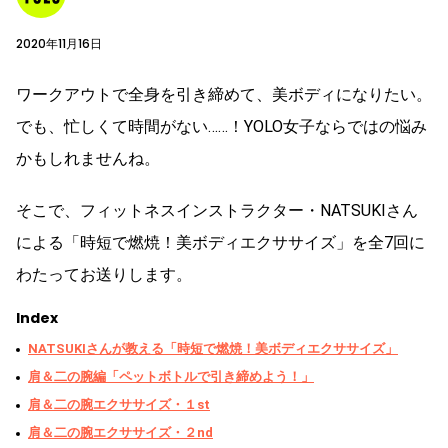
2020年11月16日
ワークアウトで全身を引き締めて、美ボディになりたい。
でも、忙しくて時間がない……！YOLO女子ならではの悩み
かもしれませんね。
そこで、フィットネスインストラクター・NATSUKIさん
による「時短で燃焼！美ボディエクササイズ」を全7回に
わたってお送りします。
Index
NATSUKIさんが教える「時短で燃焼！美ボディエクササイズ」
肩＆二の腕編「ペットボトルで引き締めよう！」
肩＆二の腕エクササイズ・１st
肩＆二の腕エクササイズ・２nd