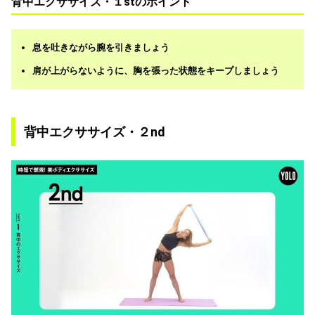
背中エクササイズ・１stのポイント
息を吐きながら腕を引きましょう
肩が上がらないように、胸を張った状態をキープしましょう
背中エクササイズ・２nd