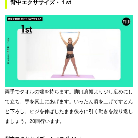
背中エクササイズ・１st
両手でタオルの端を持ちます。脚は肩幅より少し広めにし
て立ち、手を真上にあげます。いったん肩を上げてすとん
と下ろし、ヒジを伸ばしたまま後ろに引く動きを繰り返し
ましょう。20回行います。