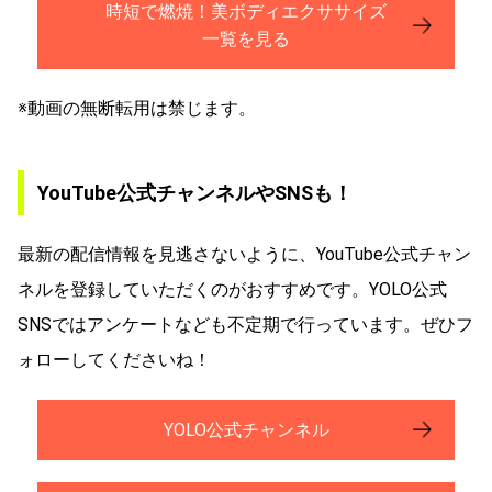
時短で燃焼！美ボディエクササイズ
一覧を見る
※動画の無断転用は禁じます。
YouTube公式チャンネルやSNSも！
最新の配信情報を見逃さないように、YouTube公式チャン
ネルを登録していただくのがおすすめです。YOLO公式
SNSではアンケートなども不定期で行っています。ぜひフ
ォローしてくださいね！
YOLO公式チャンネル