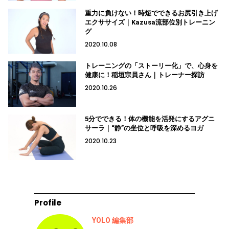
重力に負けない！時短でできるお尻引き上げ
エクササイズ｜Kazusa流部位別トレーニン
グ
2020.10.08
トレーニングの「ストーリー化」で、心身を
健康に！稲垣宗員さん｜トレーナー探訪
2020.10.26
5分でできる！体の機能を活発にするアグニ
サーラ｜“静”の坐位と呼吸を深めるヨガ
2020.10.23
Profile
YOLO 編集部