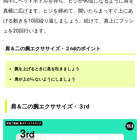
両手にペットボトルを持ち、ヒジが90度になるように肩を
真横に広げます。ヒジを締めて、開いたらまっすぐ上にあ
げる動きを10回繰り返しましょう。続けて、真上にプッシ
ュを20回行います。
肩＆二の腕エクササイズ・２ndのポイント
腕を上げるときに息を吐きましょう
肩が上がらないようにしましょう
肩＆二の腕エクササイズ・３rd