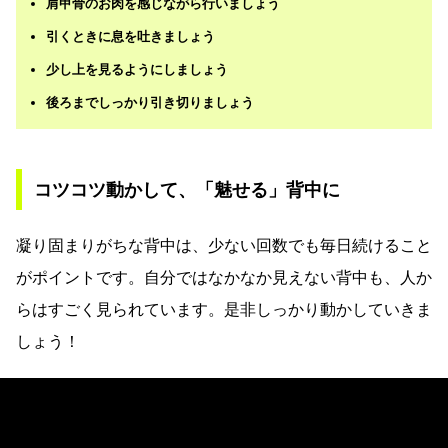
肩甲骨のお肉を感じながら行いましょう
引くときに息を吐きましょう
少し上を見るようにしましょう
後ろまでしっかり引き切りましょう
コツコツ動かして、「魅せる」背中に
凝り固まりがちな背中は、少ない回数でも毎日続けること
がポイントです。自分ではなかなか見えない背中も、人か
らはすごく見られています。是非しっかり動かしていきま
しょう！