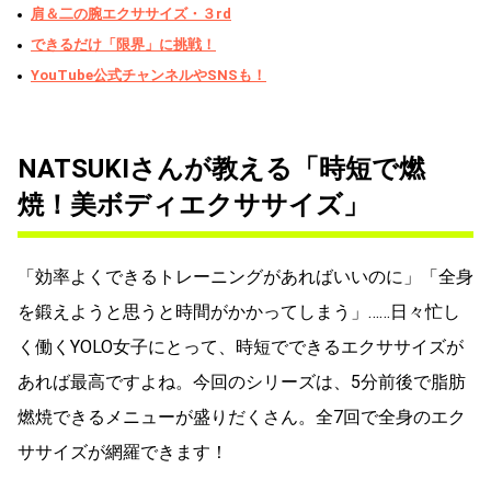
肩＆二の腕エクササイズ・３rd
できるだけ「限界」に挑戦！
YouTube公式チャンネルやSNSも！
NATSUKIさんが教える「時短で燃
焼！美ボディエクササイズ」
「効率よくできるトレーニングがあればいいのに」「全身
を鍛えようと思うと時間がかかってしまう」……日々忙し
く働くYOLO女子にとって、時短でできるエクササイズが
あれば最高ですよね。今回のシリーズは、5分前後で脂肪
燃焼できるメニューが盛りだくさん。全7回で全身のエク
ササイズが網羅できます！