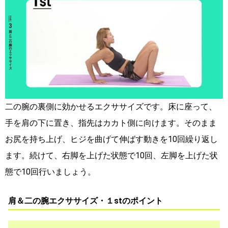
二の腕の裏側に効かせるエクササイズです。床に座って、
手を肩の下に置き、指先はカカト側に向けます。そのまま
お尻を持ち上げ、ヒジを曲げて伸ばす動きを10回繰り返し
ます。続けて、右脚を上げた状態で10回、左脚を上げた状
態で10回行いましょう。
肩＆二の腕エクササイズ・１stのポイント