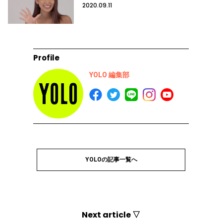
2020.09.11
Profile
YOLO 編集部
YOLOの記事一覧へ
Next article ▽