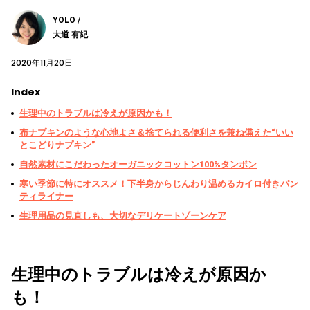
YOLO /
大道 有紀
2020年11月20日
Index
生理中のトラブルは冷えが原因かも！
布ナプキンのような心地よさ＆捨てられる便利さを兼ね備えた“いい
とこどりナプキン”
自然素材にこだわったオーガニックコットン100%タンポン
寒い季節に特にオススメ！下半身からじんわり温めるカイロ付きパン
ティライナー
生理用品の見直しも、大切なデリケートゾーンケア
生理中のトラブルは冷えが原因か
も！