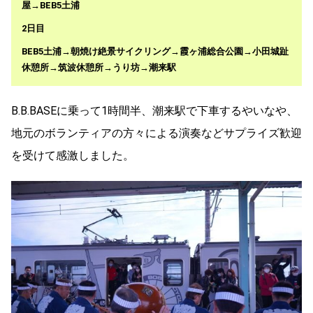
屋→
BEB5土浦
2日目
BEB5土浦
→朝焼け絶景サイクリング→霞ヶ浦総合公園→小田城趾
休憩所→筑波休憩所→うり坊→潮来駅
B.B.BASEに乗って1時間半、潮来駅で下車するやいなや、
地元のボランティアの方々による演奏などサプライズ歓迎
を受けて感激しました。