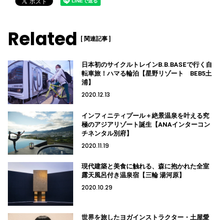
Related
[ 関連記事 ]
日本初のサイクルトレインB.B.BASEで行く自
転車旅！ハマる輪泊【星野リゾート BEB5土
浦】
2020.12.13
インフィニティプール＋絶景温泉を叶える究
極のアジアリゾート誕生【ANAインターコン
チネンタル別府】
2020.11.19
現代建築と美食に触れる、森に抱かれた全室
露天風呂付き温泉宿【三輪 湯河原】
2020.10.29
世界を旅したヨガインストラクター・土屋愛