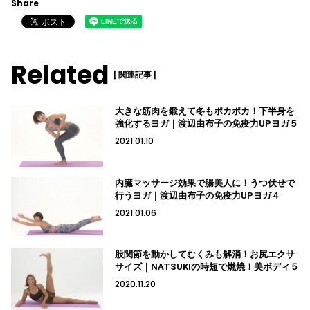
Share
Related
[ 関連記事 ]
大きな筋肉を鍛えて冬もポカポカ！下半身を
強化するヨガ｜渡辺由布子の免疫力UPヨガ５
2021.01.10
内臓マッサージ効果で腸美人に！うつ伏せで
行うヨガ｜渡辺由布子の免疫力UPヨガ４
2021.01.06
股関節を動かしてむくみも解消！お尻エクサ
サイズ｜NATSUKIの時短で燃焼！美ボディ５
2020.11.20