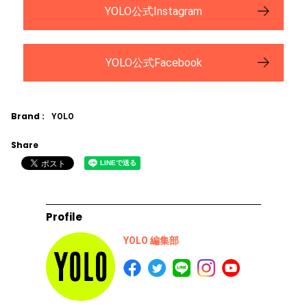
YOLO公式Instagram
YOLO公式Facebook
Brand :
YOLO
Share
Profile
YOLO 編集部