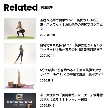
Related
[ 関連記事 ]
基礎＆応用で簡単2step！美尻づくりの王
道・スクワット｜角田聖奈の美尻プログラム
２
2021.03.29
自宅で簡単気持ちいい！美脚に近づくセルフ
マッサージ｜坂井雪乃のお悩み別美脚講座７
2021.02.14
5分で確実に引き締める！下腹＆美脚エクサ
サイズ｜NATSUKIの時短で燃焼！美ボディ４
2020.11.18
今、大注目の「美脚製造トレーナー」坂井雪
乃さんに迫る！｜トレーナー探訪
2020.10.12