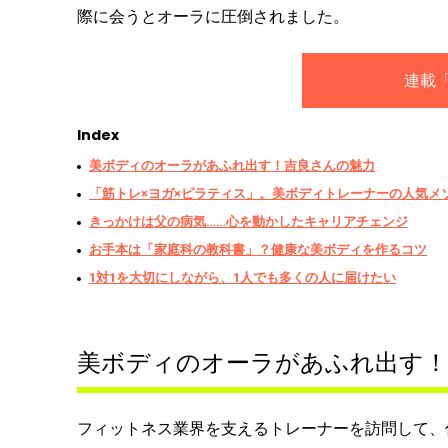
際に会うとオーラに圧倒されました。
連載
Index
美ボディのオーラがあふれ出す！吉良さんの魅力
「筋トレ×ヨガ×ピラティス」。美ボディトレーナーの人気メ
きっかけは父の病気……心を動かしたキャリアチェンジ
お手本は「家庭科の教科書」？健康な美ボディを作るコツ
1対1を大切にしながら、1人でも多くの人に届けたい
美ボディのオーラがあふれ出す！
フィットネス業界を支えるトレーナーを訪問して、