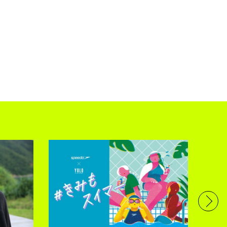
フル
で完
トレ