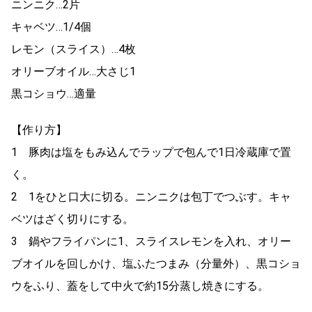
ニンニク…2片
キャベツ…1/4個
レモン（スライス）…4枚
オリーブオイル…大さじ1
黒コショウ…適量
【作り方】
1 豚肉は塩をもみ込んでラップで包んで1日冷蔵庫で置
く。
2 1をひと口大に切る。ニンニクは包丁でつぶす。キャ
ベツはざく切りにする。
3 鍋やフライパンに1、スライスレモンを入れ、オリー
ブオイルを回しかけ、塩ふたつまみ（分量外）、黒コショ
ウをふり、蓋をして中火で約15分蒸し焼きにする。