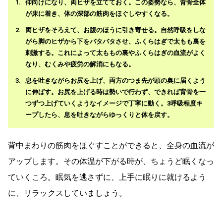
仰向けになり、両ヒザを立てておく。この姿勢なら、背骨全体
が床に着き、体の深部の筋肉をほぐしやすくなる。
両ヒザをそろえて、お腹のほうに引き寄せる。自然呼吸をしな
がら脚のヒザから下をバタバタさせ、ふくらはぎで太もも裏を
刺激する。これによって太ももの裏やふくらはぎの血流がよく
なり、むくみや疲労の解消にもなる。
息を吐きながらお尻を上げ、両方のつま先が頭の奥に届くよう
に伸ばす。お尻を上げる時は勢いで行わず、できれば背骨を一
つずつ上げていくようなイメージで丁寧に動く。3呼吸程度キ
ープしたら、息を吐きながらゆっくりと体を戻す。
背中まわりの筋肉をほぐすことができると、全身の血流が
アップします。その体温が下がる時が、ちょうど眠くなっ
ていくころ。眠気を逃さずに、上手に眠りに就けるよう
に、リラックスしていましょう。