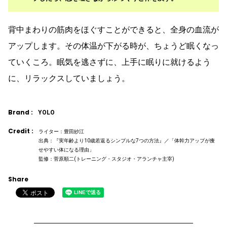
背中まわりの筋肉をほぐすことができると、全身の血流が
アップします。その体温が下がる時が、ちょうど眠くなっ
ていくころ。眠気を逃さずに、上手に眠りに就けるよう
に、リラックスしていましょう。
Brand :
YOLO
Credit :
ライター：豊田紗江
出典：『実年齢より10歳若返るシンプルな7つの方法』／「体幹力アップが痩
せやすい体になる理由」
監修：菅原順二(トレーニング・スタジオ・アランチャ主宰)
Share