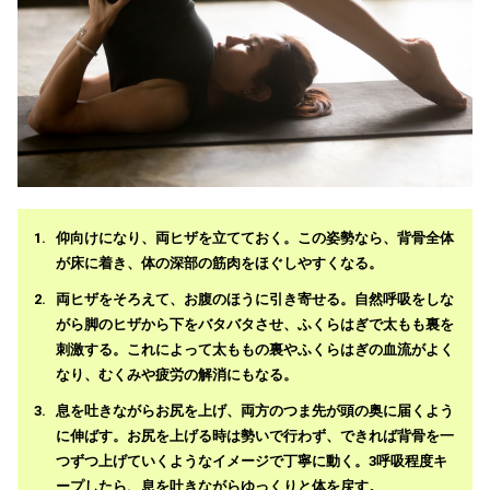
仰向けになり、両ヒザを立てておく。この姿勢なら、背骨全体
が床に着き、体の深部の筋肉をほぐしやすくなる。
両ヒザをそろえて、お腹のほうに引き寄せる。自然呼吸をしな
がら脚のヒザから下をバタバタさせ、ふくらはぎで太もも裏を
刺激する。これによって太ももの裏やふくらはぎの血流がよく
なり、むくみや疲労の解消にもなる。
息を吐きながらお尻を上げ、両方のつま先が頭の奥に届くよう
に伸ばす。お尻を上げる時は勢いで行わず、できれば背骨を一
つずつ上げていくようなイメージで丁寧に動く。3呼吸程度キ
ープしたら、息を吐きながらゆっくりと体を戻す。