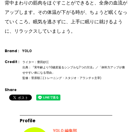
背中まわりの筋肉をほぐすことができると、全身の血流が
アップします。その体温が下がる時が、ちょうど眠くなっ
ていくころ。眠気を逃さずに、上手に眠りに就けるよう
に、リラックスしていましょう。
Brand :
YOLO
Credit :
ライター：豊田紗江
出典：『実年齢より10歳若返るシンプルな7つの方法』／「体幹力アップが痩
せやすい体になる理由」
監修：菅原順二(トレーニング・スタジオ・アランチャ主宰)
Share
Profile
YOLO 編集部