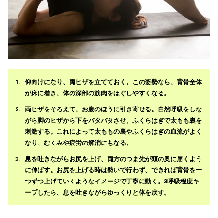
仰向けになり、両ヒザを立てておく。この姿勢なら、背骨全体
が床に着き、体の深部の筋肉をほぐしやすくなる。
両ヒザをそろえて、お腹のほうに引き寄せる。自然呼吸をしな
がら脚のヒザから下をバタバタさせ、ふくらはぎで太もも裏を
刺激する。これによって太ももの裏やふくらはぎの血流がよく
なり、むくみや疲労の解消にもなる。
息を吐きながらお尻を上げ、両方のつま先が頭の奥に届くよう
に伸ばす。お尻を上げる時は勢いで行わず、できれば背骨を一
つずつ上げていくようなイメージで丁寧に動く。3呼吸程度キ
ープしたら、息を吐きながらゆっくりと体を戻す。