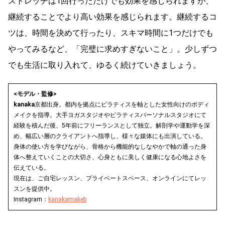
ストレッチは1回行っただけでも効果を感じられますが、
継続することでより高い効果を感じられます。継続するコ
ツは、時間を決めて行ったり、スキマ時間に1つだけでも
やってみるなど、「完璧に求めすぎないこと」。少しずつ
でも生活に取り入れて、ゆるく続けていきましょう。
<モデル・監修>
kanaka
京都出身。都内を拠点にピラティスを軸とした女性向けのボディ
メイクを指導。大手ヨガスタジオやピラティスパーソナルスタジオにて
経験を積んだ後、5年前にフリーランスとして独立。解剖学や運動学を深
め、幅広い層のクライアントへ指導し、様々な媒体にも出演している。
身体の使い方を学びながら、骨格から機能的なしなやかで軸の通った身
体へ整えていくことの大切さ、心身ともに美しく健康になる心地よさを
伝えている。
現在は、ご自宅レッスン、プライベートスペース、オンラインにてレッ
スンを提供中。
Instagram：
kanakamakeb