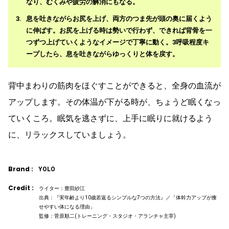
なり、むくみや疲労の解消にもなる。
息を吐きながらお尻を上げ、両方のつま先が頭の奥に届くよう
に伸ばす。お尻を上げる時は勢いで行わず、できれば背骨を一
つずつ上げていくようなイメージで丁寧に動く。3呼吸程度キ
ープしたら、息を吐きながらゆっくりと体を戻す。
背中まわりの筋肉をほぐすことができると、全身の血流が
アップします。その体温が下がる時が、ちょうど眠くなっ
ていくころ。眠気を逃さずに、上手に眠りに就けるよう
に、リラックスしていましょう。
Brand :
YOLO
Credit :
ライター：豊田紗江
出典：『実年齢より10歳若返るシンプルな7つの方法』／「体幹力アップが痩
せやすい体になる理由」
監修：菅原順二(トレーニング・スタジオ・アランチャ主宰)