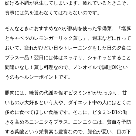
妨げる不調が発生してしまいます。疲れているときこそ、
食事には気を遣わなくてはならないのです。
そんなときにおすすめなのが豚肉を使った常備菜、「塩豚
とキャベツのレモンガーリック蒸し」。週末などに作って
おいて、疲れがひどい日やトレーニングをした日の夕食に
プラス一品！翌日には体はスッキリ、シャキッとすること
間違いなし！蒸し料理なので、ノンオイルで調理OKとい
うのもヘルシーポイントです。
豚肉には、糖質の代謝を促すビタミンB1がたっぷり。甘
いものが大好きという人や、ダイエット中の人にはとくに
多めに食べてほしい食品です。そこに、ビタミンB1の働
きを高めるニンニクをプラス。ニンニクには、貧血を予防
する葉酸という栄養素も豊富なので、顔色が悪い、目の下