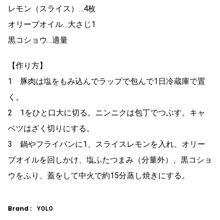
レモン（スライス）…4枚
オリーブオイル…大さじ1
黒コショウ…適量
【作り方】
1 豚肉は塩をもみ込んでラップで包んで1日冷蔵庫で置
く。
2 1をひと口大に切る。ニンニクは包丁でつぶす。キャ
ベツはざく切りにする。
3 鍋やフライパンに1、スライスレモンを入れ、オリー
ブオイルを回しかけ、塩ふたつまみ（分量外）、黒コショ
ウをふり、蓋をして中火で約15分蒸し焼きにする。
Brand :
YOLO