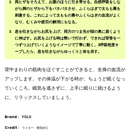
両ヒザをそろえて、お腹のほうに引き寄せる。自然呼吸をしな
がら脚のヒザから下をバタバタさせ、ふくらはぎで太もも裏を
刺激する。これによって太ももの裏やふくらはぎの血流がよく
なり、むくみや疲労の解消にもなる。
息を吐きながらお尻を上げ、両方のつま先が頭の奥に届くよう
に伸ばす。お尻を上げる時は勢いで行わず、できれば背骨を一
つずつ上げていくようなイメージで丁寧に動く。3呼吸程度キ
ープしたら、息を吐きながらゆっくりと体を戻す。
背中まわりの筋肉をほぐすことができると、全身の血流が
アップします。その体温が下がる時が、ちょうど眠くなっ
ていくころ。眠気を逃さずに、上手に眠りに就けるよう
に、リラックスしていましょう。
Brand :
YOLO
Credit :
ライター：豊田紗江