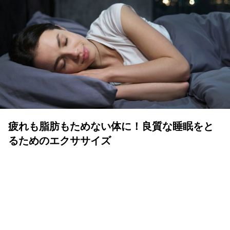
疲れも脂肪もためない体に！良質な睡眠をと
るためのエクササイズ
YOLO 編集部
2026年07月01日