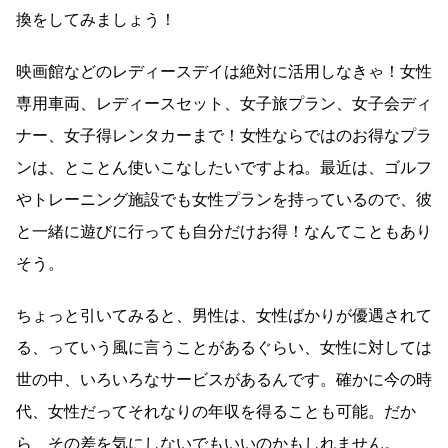
換をしてみましょう！
映画館などのレディースデイは絶対に活用しなきゃ！女性
専用車両、レディースセット、女子旅プラン、女子会ディ
ナー、女子得レンタカーまで！女性ならではのお得なプラ
ンは、とことん使いこなしたいですよね。最近は、ゴルフ
やトレーニング施設でも女性プランを持っているので、彼
と一緒に遊びに行っても自分だけお得！なんてこともあり
そう。
ちょっと引いてみると、男性は、女性ばかりが優遇されて
る、っていう風に言うことがあるぐらい、女性に対しては
世の中、いろいろなサービスがあるんです。確かに今の時
代、女性だってそれなりの年収を得ることも可能。だか
ら、その差を気にしないでもいいのかもしれません。