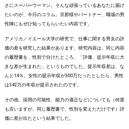
さにスーパーウーマン。そんな頑張っているあなたに届け
たいのが、今日のコラム。旦那様やパートナー、職場の男
性陣にもぜひ知ってもらいたい内容です。
アメリカ／イエール大学の研究で、仕事に関する男女の評
価の差を研究した結果があります。研究内容は、同じ内容
の履歴書を、性別で分けたところ、「評価、提示年収に大
きな差が生まれた」というものでした。提示年収差は、な
んと14％。女性の提示年収が300万だったとしたら、男性
は342万の年収が提示されたのです。
その他、採用の可能性、能力の適正などについても（何度
も言いますが、同じ履歴書で、性別を変えただけです）評
価に差が出たという結果でした。