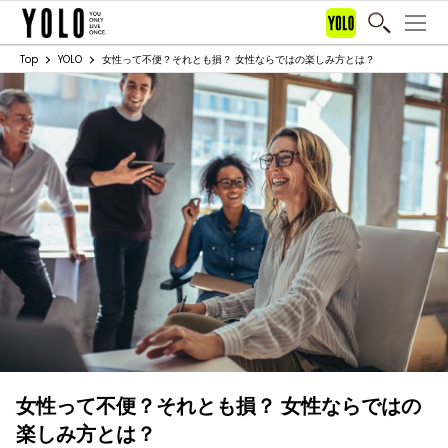
Top
YOLO
女性って不便？それとも損？ 女性ならではの楽しみ方とは？
女性って不便？それとも損？ 女性ならではの
楽しみ方とは？