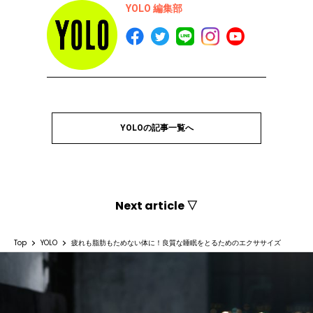
YOLO 編集部
YOLOの記事一覧へ
Next article ▽
Top
YOLO
疲れも脂肪もためない体に！良質な睡眠をとるためのエクササイズ