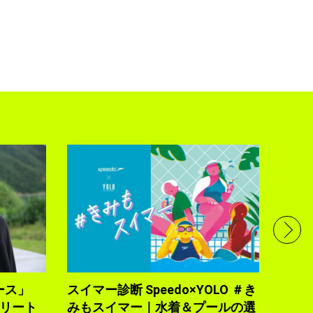
フル
で完
トレ
YOLO
2021.10
ース」
スイマー診断 Speedo×YOLO ＃き
トリート
みもスイマー｜水着＆プールの選