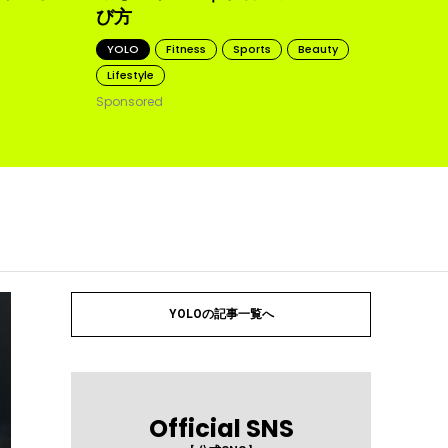
び方
YOLO
Fitness
Sports
Beauty
Lifestyle
Sponsored
YOLOの記事一覧へ
Official SNS