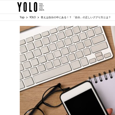
Top
YOLO
答えは自分の中にある！？ 「自分」の正しいググり方とは？