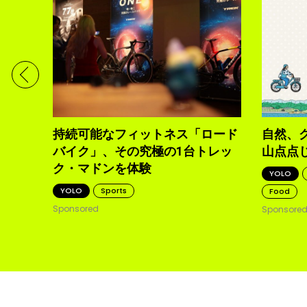
ディメ
体現す
持続可能なフィットネス「ロード
自然、
バイク」、その究極の1台トレッ
山点点
ク・マドンを体験
YOLO
YOLO
Sports
Food
Sponsored
Sponsore