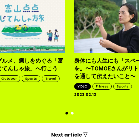
グルメ、癒しをめぐる「富
身体にも人生にも「スペ
じてんしゃ旅」へ行こう
を。〜TOMOEさんがリ
を通して伝えたいこと〜
Outdoor
Sports
Travel
YOLO
Fitness
Sports
2023.02.13
d
Next article ▽