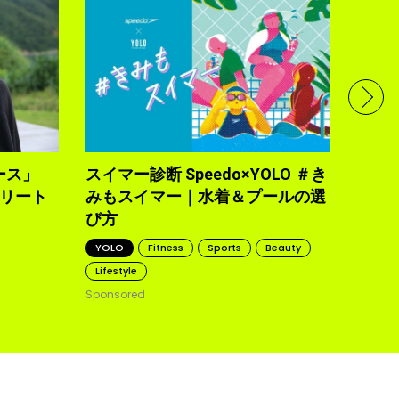
フル
で完
トレ
YOLO
2021.10
ース」
スイマー診断 Speedo×YOLO ＃き
トリート
みもスイマー｜水着＆プールの選
び方
YOLO
Fitness
Sports
Beauty
Lifestyle
Sponsored