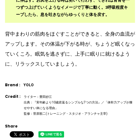
に伸ばす。お尻を上げる時は勢いで行わず、できれば背骨を一
つずつ上げていくようなイメージで丁寧に動く。3呼吸程度キ
ープしたら、息を吐きながらゆっくりと体を戻す。
背中まわりの筋肉をほぐすことができると、全身の血流が
アップします。その体温が下がる時が、ちょうど眠くなっ
ていくころ。眠気を逃さずに、上手に眠りに就けるよう
に、リラックスしていましょう。
Brand :
YOLO
Credit :
ライター：豊田紗江
出典：『実年齢より10歳若返るシンプルな7つの方法』／「体幹力アップが痩
せやすい体になる理由」
監修：菅原順二(トレーニング・スタジオ・アランチャ主宰)
Share