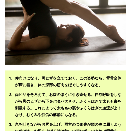
仰向けになり、両ヒザを立てておく。この姿勢なら、背骨全体
が床に着き、体の深部の筋肉をほぐしやすくなる。
両ヒザをそろえて、お腹のほうに引き寄せる。自然呼吸をしな
がら脚のヒザから下をバタバタさせ、ふくらはぎで太もも裏を
刺激する。これによって太ももの裏やふくらはぎの血流がよく
なり、むくみや疲労の解消にもなる。
息を吐きながらお尻を上げ、両方のつま先が頭の奥に届くよう