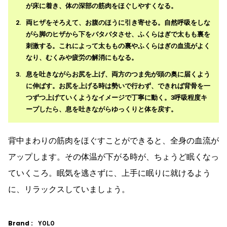
が床に着き、体の深部の筋肉をほぐしやすくなる。
両ヒザをそろえて、お腹のほうに引き寄せる。自然呼吸をしな
がら脚のヒザから下をバタバタさせ、ふくらはぎで太もも裏を
刺激する。これによって太ももの裏やふくらはぎの血流がよく
なり、むくみや疲労の解消にもなる。
息を吐きながらお尻を上げ、両方のつま先が頭の奥に届くよう
に伸ばす。お尻を上げる時は勢いで行わず、できれば背骨を一
つずつ上げていくようなイメージで丁寧に動く。3呼吸程度キ
ープしたら、息を吐きながらゆっくりと体を戻す。
背中まわりの筋肉をほぐすことができると、全身の血流が
アップします。その体温が下がる時が、ちょうど眠くなっ
ていくころ。眠気を逃さずに、上手に眠りに就けるよう
に、リラックスしていましょう。
Brand :
YOLO