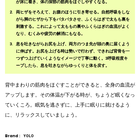
が床に着き、体の深部の筋肉をほぐしやすくなる。
両ヒザをそろえて、お腹のほうに引き寄せる。自然呼吸をしな
がら脚のヒザから下をバタバタさせ、ふくらはぎで太もも裏を
刺激する。これによって太ももの裏やふくらはぎの血流がよく
なり、むくみや疲労の解消にもなる。
息を吐きながらお尻を上げ、両方のつま先が頭の奥に届くよう
に伸ばす。お尻を上げる時は勢いで行わず、できれば背骨を一
つずつ上げていくようなイメージで丁寧に動く。3呼吸程度キ
ープしたら、息を吐きながらゆっくりと体を戻す。
背中まわりの筋肉をほぐすことができると、全身の血流が
アップします。その体温が下がる時が、ちょうど眠くなっ
ていくころ。眠気を逃さずに、上手に眠りに就けるよう
に、リラックスしていましょう。
Brand :
YOLO