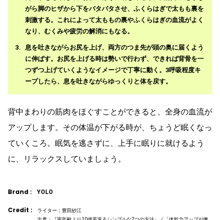
がら脚のヒザから下をバタバタさせ、ふくらはぎで太もも裏を
刺激する。これによって太ももの裏やふくらはぎの血流がよく
なり、むくみや疲労の解消にもなる。
息を吐きながらお尻を上げ、両方のつま先が頭の奥に届くよう
に伸ばす。お尻を上げる時は勢いで行わず、できれば背骨を一
つずつ上げていくようなイメージで丁寧に動く。3呼吸程度キ
ープしたら、息を吐きながらゆっくりと体を戻す。
背中まわりの筋肉をほぐすことができると、全身の血流が
アップします。その体温が下がる時が、ちょうど眠くなっ
ていくころ。眠気を逃さずに、上手に眠りに就けるよう
に、リラックスしていましょう。
Brand :
YOLO
Credit :
ライター：豊田紗江
出典：『実年齢より10歳若返るシンプルな7つの方法』／「体幹力アップが痩