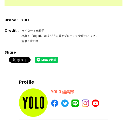
Brand :
YOLO
Credit :
ライター：幸雅子
出典：『Yogini』vol.34/「内臓アプローチで免疫力アップ」
監修：森田尚子
Share
Profile
YOLO 編集部