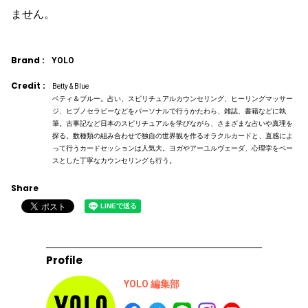
ません。
Brand :
YOLO
Credit :
Betty & Blue
ベティ＆ブルー。占い、スピリチュアルカウンセリング、ヒーリングマッサー
ジ、ヒプノセラピーなどをパーソナルで行うかたわら、雑誌、書籍などに執
筆。古事記など日本のスピリチュアルを学びながら、さまざまな占いや真理を
探る。数種類の組み合わせで独自の世界観を作るオラクルカードと、直感によ
って行うカードセッションは人気大。ヨガやアーユルヴェーダ、心理学をベー
スとした丁寧なカウンセリングも行う。
Share
Profile
YOLO 編集部