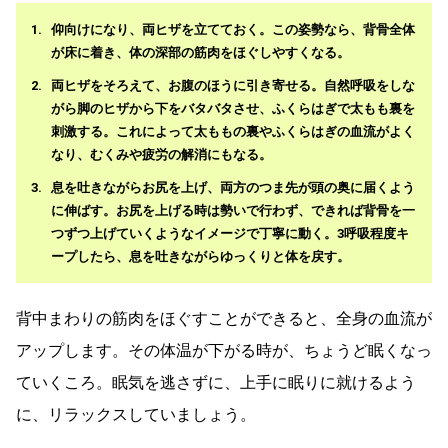
仰向けになり、両ヒザを立てておく。この姿勢なら、背骨全体
が床に着き、体の深部の筋肉をほぐしやすくなる。
両ヒザをそろえて、お腹のほうに引き寄せる。自然呼吸をしな
がら脚のヒザから下をバタバタさせ、ふくらはぎで太もも裏を
刺激する。これによって太ももの裏やふくらはぎの血流がよく
なり、むくみや疲労の解消にもなる。
息を吐きながらお尻を上げ、両方のつま先が頭の奥に届くよう
に伸ばす。お尻を上げる時は勢いで行わず、できれば背骨を一
つずつ上げていくようなイメージで丁寧に動く。3呼吸程度キ
ープしたら、息を吐きながらゆっくりと体を戻す。
背中まわりの筋肉をほぐすことができると、全身の血流が
アップします。その体温が下がる時が、ちょうど眠くなっ
ていくころ。眠気を逃さずに、上手に眠りに就けるよう
に、リラックスしていましょう。