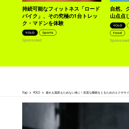
持続可能なフィットネス「ロード
自然、
バイク」、その究極の1台トレッ
山点点
ク・マドンを体験
YOLO
YOLO
Sports
Food
Sponsored
Sponsore
Top
YOLO
疲れも脂肪もためない体に！良質な睡眠をとるためのエクササ