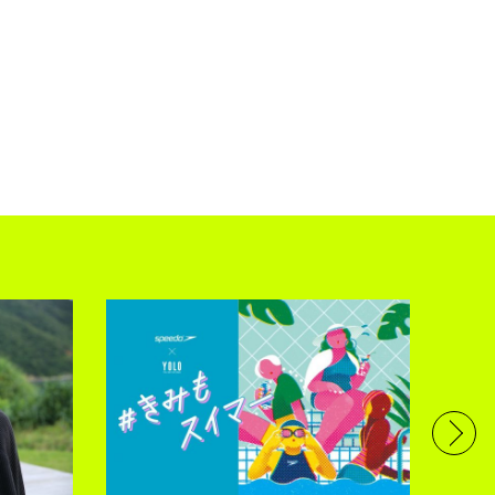
フル
で完
トレ
YOLO