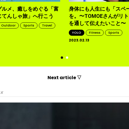
グルメ、癒しをめぐる「富
身体にも人生にも「スペ
じてんしゃ旅」へ行こう
を。〜TOMOEさんがリ
を通して伝えたいこと〜
Outdoor
Sports
Travel
YOLO
Fitness
Sports
2023.02.13
d
Next article ▽
イズ