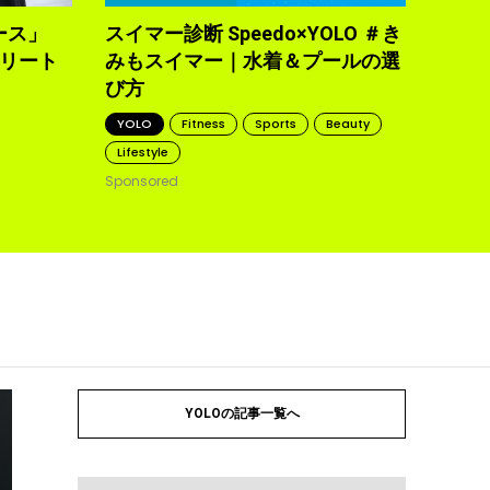
2021.10
ース」
スイマー診断 Speedo×YOLO ＃き
トリート
みもスイマー｜水着＆プールの選
び方
YOLO
Fitness
Sports
Beauty
Lifestyle
Sponsored
YOLOの記事一覧へ