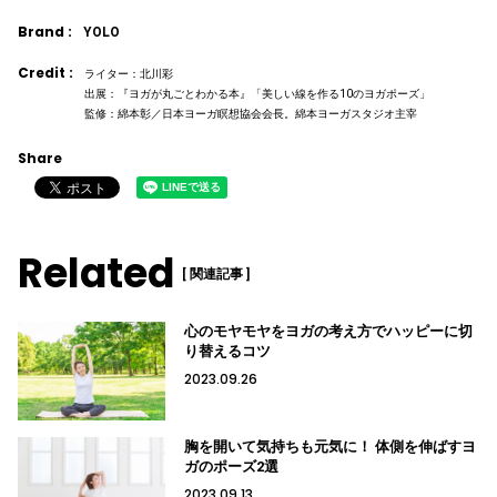
Brand :
YOLO
Credit :
ライター：北川彩
出展：『ヨガが丸ごとわかる本』「美しい線を作る10のヨガポーズ」
監修：綿本彰／日本ヨーガ瞑想協会会長。綿本ヨーガスタジオ主宰
Share
Related
[ 関連記事 ]
心のモヤモヤをヨガの考え方でハッピーに切
り替えるコツ
2023.09.26
胸を開いて気持ちも元気に！ 体側を伸ばすヨ
ガのポーズ2選
2023.09.13