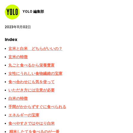
YOLO 編集部
2023年11月02日
Index
玄米と白米 どちらがいいの？
玄米の特徴
丸ごと食べるから栄養豊富
女性にうれしい食物繊維の宝庫
食べ合わせにも気を使って
いただき方には注意が必要
白米の特徴
手間がかからずすぐに食べられる
エネルギーの宝庫
食べやすさではやはり白米
精米したてを食べるのが一番