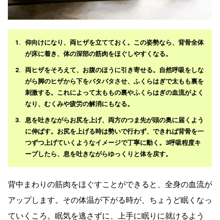
仰向けになり、両ヒザを立てておく。この姿勢なら、背骨全体
が床に着き、体の深部の筋肉をほぐしやすくなる。
両ヒザをそろえて、お腹のほうに引き寄せる。自然呼吸をしな
がら脚のヒザから下をバタバタさせ、ふくらはぎで太もも裏を
刺激する。これによって太ももの裏やふくらはぎの血流がよく
なり、むくみや疲労の解消にもなる。
息を吐きながらお尻を上げ、両方のつま先が頭の奥に届くよう
に伸ばす。お尻を上げる時は勢いで行わず、できれば背骨を一
つずつ上げていくようなイメージで丁寧に動く。3呼吸程度キ
ープしたら、息を吐きながらゆっくりと体を戻す。
背中まわりの筋肉をほぐすことができると、全身の血流が
アップします。その体温が下がる時が、ちょうど眠くなっ
ていくころ。眠気を逃さずに、上手に眠りに就けるよう