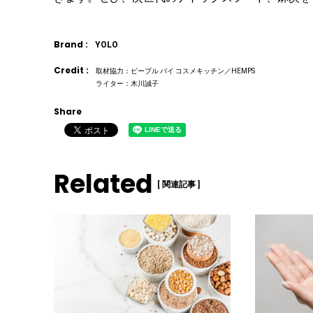
Brand :
YOLO
Credit :
取材協力：ビープル バイ コスメキッチン／HEMPS
ライター：木川誠子
Share
Related
[ 関連記事 ]