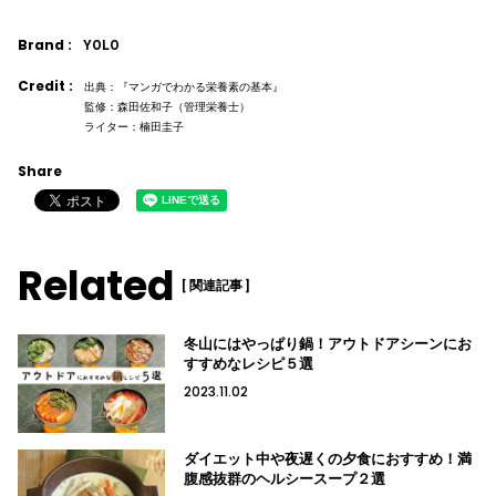
Brand :
YOLO
Credit :
出典：『マンガでわかる栄養素の基本』
監修：森田佐和子（管理栄養士）
ライター：楠田圭子
Share
Related
[ 関連記事 ]
冬山にはやっぱり鍋！アウトドアシーンにお
すすめなレシピ５選
2023.11.02
ダイエット中や夜遅くの夕食におすすめ！満
腹感抜群のヘルシースープ２選