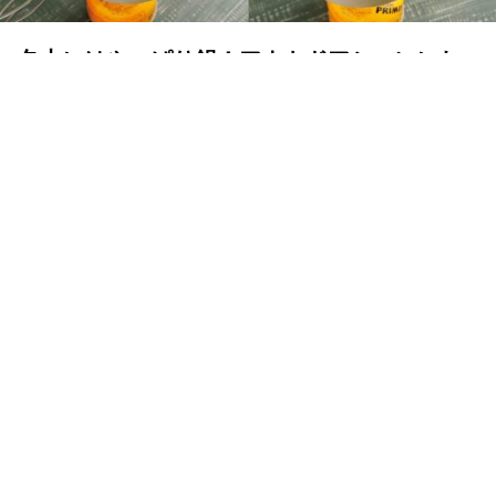
冬山にはやっぱり鍋！アウトドアシーンにお
すすめなレシピ５選
ランドネ /
ランドネ 編集部
2023年11月02日
だんだんと冬が近づき、お鍋が恋しい季節に。これからの
シーズン、キャンプや山歩きを計画している皆さんの中で
も、冷え込む夜に美味しいごはんで温まりたい…。冬山を
楽しんでから、頂上でほっと一息つきたい……。と考えて
いる方も多いのではないでしょうか？
今回は、アウトドアシーンにぴったりな、冬に食べたくな