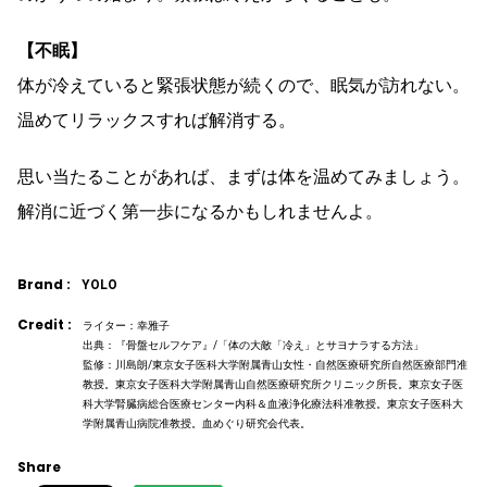
【不眠】
体が冷えていると緊張状態が続くので、眠気が訪れない。
温めてリラックスすれば解消する。
思い当たることがあれば、まずは体を温めてみましょう。
解消に近づく第一歩になるかもしれませんよ。
Brand :
YOLO
Credit :
ライター：幸雅子
出典：『骨盤セルフケア』/「体の大敵「冷え」とサヨナラする方法」
監修：川島朗/東京女子医科大学附属青山女性・自然医療研究所自然医療部門准
教授。東京女子医科大学附属青山自然医療研究所クリニック所長。東京女子医
科大学腎臓病総合医療センター内科＆血液浄化療法科准教授。東京女子医科大
学附属青山病院准教授。血めぐり研究会代表。
Share