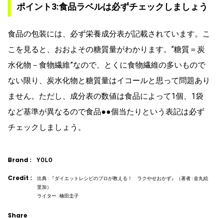
ポイント3:食品ラベルは必ずチェックしましょう
食品の包装には、必ず栄養成分表が記載されています。こ
こを見ると、おおよその糖質量がわかります。“糖質＝炭
水化物－食物繊維”なので、とくに食物繊維の多いもので
ない限り、炭水化物と糖質量はイコールと思って問題あり
ません。ただし、成分表の数値は食品によって1個、1袋
など基準が異なるので食品●●個当たりという表記は必ず
チェックしましょう。
Brand :
YOLO
Credit :
出典 : 『ダイエットレシピのプロが教える！ ラクやせおかず』（著者 : 金丸絵
里加）
ライター : 楠田圭子
Share