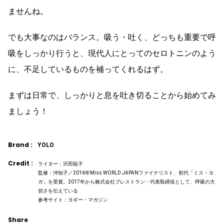
ませんね。
でも大事なのはバランス。吸う・吐く、どっちも重要で呼
吸をしっかり行うと、現代人にとってのセロトニンのよう
に、不足しているものを補ってくれるはず。
まずは日常で、しっかりと息を吐き切ることから始めてみ
ましょう！
Brand :
YOLO
Credit :
ライター：沢田聡子
監修：沖知子／2016年Miss WORLD JAPANファイナリスト、初代「ミス・ヨ
ガ」を受賞。2017年から株式会社ブレストラン・代表取締役として、呼吸の大
切さを伝えている
参考サイト：ヨギー・マガジン
Share