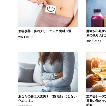
便秘改善！腸内クリーニング 食材８選
酵素が不足す
素の取り入れ
2024.01.30
2024.01.28
あなたの腸は大丈夫？「老け腸」にしない
忘年会シーズ
ためには…
胃腸の働きを
紹介