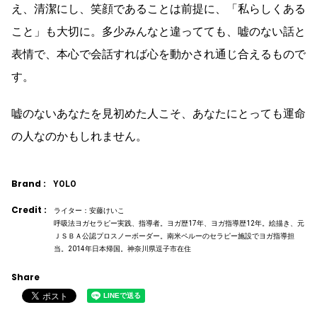
え、清潔にし、笑顔であることは前提に、「私らしくある
こと」も大切に。多少みんなと違ってても、嘘のない話と
表情で、本心で会話すれば心を動かされ通じ合えるもので
す。
嘘のないあなたを見初めた人こそ、あなたにとっても運命
の人なのかもしれません。
Brand :
YOLO
Credit :
ライター：安藤けいこ
呼吸法ヨガセラピー実践、指導者。ヨガ歴17年、ヨガ指導歴12年。絵描き、元
ＪＳＢＡ公認プロスノーボーダー。南米ペルーのセラピー施設でヨガ指導担
当。2014年日本帰国。神奈川県逗子市在住
Share