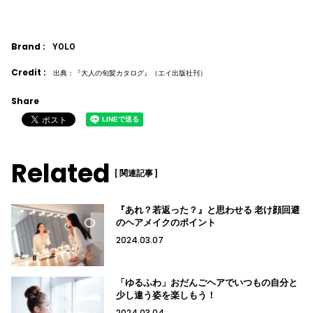
Brand :
YOLO
Credit :
出典：『大人の旬髪カタログ』（エイ出版社刊）
Share
Related
[ 関連記事 ]
『あれ？若返った？』と思わせる 老け顔回避
のヘアメイクのポイント
2024.03.07
「ゆるふわ」おだんごヘアでいつもの自分と
少し違う姿を楽しもう！
2024.03.04